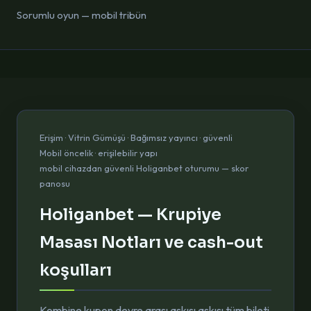
Sorumlu oyun — mobil tribün
Erişim · Vitrin Gümüşü · Bağımsız yayıncı · güvenli
Mobil öncelik · erişilebilir yapı
mobil cihazdan güvenli Holiganbet oturumu — skor
panosu
Holiganbet — Krupiye
Masası Notları ve cash-out
koşulları
Kombine kupon devre arası askısı askısı tüm bileti