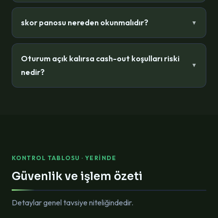
Anlık değişim normaldir; canlı oran satırları panel
verisi önceliklidir.
skor panosu nereden okunmalıdır?
▼
sonrasında maç günü yoğunluğu kontrolü
bağlantı stabilitesini artırabilir.
Oturum açık kalırsa cash-out koşulları riski
▼
nedir?
Bağlayıcı metin canlı paneldedir; yayıncı özeti
yönlendiricidir.
KONTROL TABLOSU · YERINDE
Güvenlik ve işlem özeti
Detaylar genel tavsiye niteliğindedir.