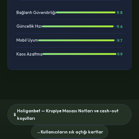
Bağlantı Güvenilirliği
9.8
Güncellik Hızı
9.6
Mobil Uyum
9.7
Kaos Azaltma
9.9
Holiganbet — Krupiye Masası Notları ve cash-out
📱
koşulları
→
Kullanıcıların sık açtığı kartlar