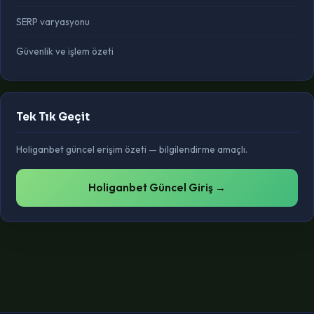
SERP varyasyonu
Güvenlik ve işlem özeti
Tek Tık Geçit
Holiganbet güncel erişim özeti — bilgilendirme amaçlı.
Holiganbet Güncel Giriş →