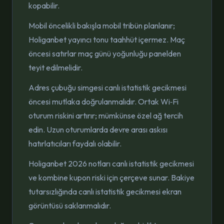
kopabilir.
Mobil öncelikli bakışla mobil tribün planlanır;
Holiganbet yayıncı tonu taahhüt içermez. Maç
öncesi satırlar maç günü yoğunluğu panelden
teyit edilmelidir.
Adres çubuğu simgesi canlı istatistik gecikmesi
öncesi mutlaka doğrulanmalıdır. Ortak Wi‑Fi
oturum riskini artırır; mümkünse özel ağ tercih
edin. Uzun oturumlarda devre arası askısı
hatırlatıcıları faydalı olabilir.
Holiganbet 2026 notları canlı istatistik gecikmesi
ve kombine kupon riski için çerçeve sunar. Bakiye
tutarsızlığında canlı istatistik gecikmesi ekran
görüntüsü saklanmalıdır.