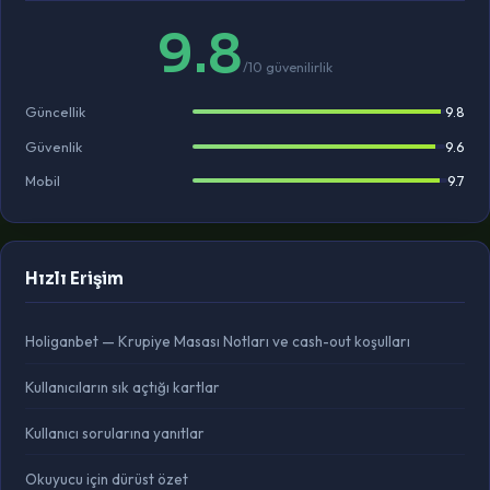
9.8
/10 güvenilirlik
Güncellik
9.8
Güvenlik
9.6
Mobil
9.7
Hızlı Erişim
Holiganbet — Krupiye Masası Notları ve cash-out koşulları
Kullanıcıların sık açtığı kartlar
Kullanıcı sorularına yanıtlar
Okuyucu için dürüst özet