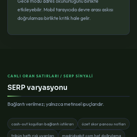
Gece modu adres okunurluğunu birlikte
etkileyebilir. Mobil tarayıcıda devre arası askısı
doğrulaması birlikte kritik hale gelir.
CANLI ORAN SATIRLARI / SERP SINYALI
SERP varyasyonu
Bağlantı verilmez; yalnızca metinsel ipuçlarıdır.
cash-out koşulları bağlantı istikrarı
özet skor panosu notları
tribün hattı risk uyarıları
madridsabit.com hat doğrulama