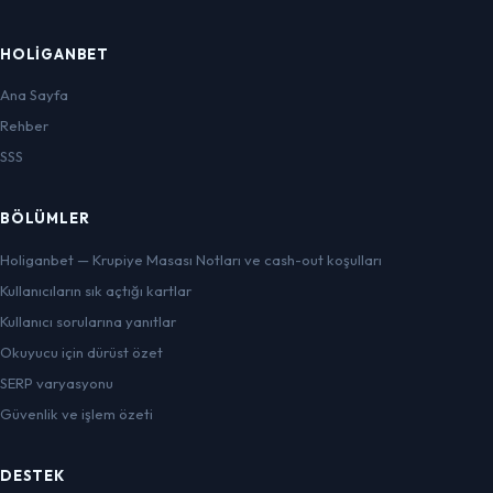
HOLIGANBET
Ana Sayfa
Rehber
SSS
BÖLÜMLER
Holiganbet — Krupiye Masası Notları ve cash-out koşulları
Kullanıcıların sık açtığı kartlar
Kullanıcı sorularına yanıtlar
Okuyucu için dürüst özet
SERP varyasyonu
Güvenlik ve işlem özeti
DESTEK