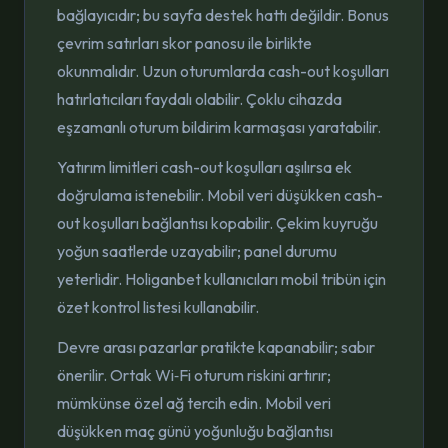
bağlayıcıdır; bu sayfa destek hattı değildir. Bonus
çevrim satırları skor panosu ile birlikte
okunmalıdır. Uzun oturumlarda cash-out koşulları
hatırlatıcıları faydalı olabilir. Çoklu cihazda
eşzamanlı oturum bildirim karmaşası yaratabilir.
Yatırım limitleri cash-out koşulları aşılırsa ek
doğrulama istenebilir. Mobil veri düşükken cash-
out koşulları bağlantısı kopabilir. Çekim kuyruğu
yoğun saatlerde uzayabilir; panel durumu
yeterlidir. Holiganbet kullanıcıları mobil tribün için
özet kontrol listesi kullanabilir.
Devre arası pazarlar pratikte kapanabilir; sabır
önerilir. Ortak Wi‑Fi oturum riskini artırır;
mümkünse özel ağ tercih edin. Mobil veri
düşükken maç günü yoğunluğu bağlantısı