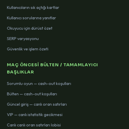
Kullanıcıların sık açtığı kartlar
Kullanıcı sorularına yanıtlar
Okuyucu için dürüst özet
SERP varyasyonu
Güvenlik ve işlem özeti
MAÇ ÖNCESI BÜLTEN / TAMAMLAYICI
BAŞLIKLAR
Sorumlu oyun — cash-out koşulları
Bülten — cash-out koşulları
Güncel giriş — canlı oran satırları
VIP — canlı istatistik gecikmesi
Canlı canlı oran satırları lobisi