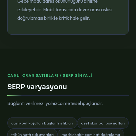
Gece modu adres okunurluğunu birlikte
etkileyebilir. Mobil tarayıcıda devre arası askısı
doğrulaması birlikte kritik hale gelir.
CANLI ORAN SATIRLARI / SERP SINYALI
SERP varyasyonu
Bağlantı verilmez; yalnızca metinsel ipuçlarıdır.
cash-out koşulları bağlantı istikrarı
özet skor panosu notları
tribün hattı risk uyarıları
madridsabit.com hat doğrulama