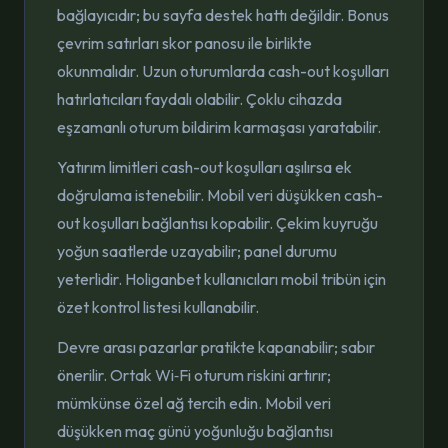
bağlayıcıdır; bu sayfa destek hattı değildir. Bonus
çevrim satırları skor panosu ile birlikte
okunmalıdır. Uzun oturumlarda cash-out koşulları
hatırlatıcıları faydalı olabilir. Çoklu cihazda
eşzamanlı oturum bildirim karmaşası yaratabilir.
Yatırım limitleri cash-out koşulları aşılırsa ek
doğrulama istenebilir. Mobil veri düşükken cash-
out koşulları bağlantısı kopabilir. Çekim kuyruğu
yoğun saatlerde uzayabilir; panel durumu
yeterlidir. Holiganbet kullanıcıları mobil tribün için
özet kontrol listesi kullanabilir.
Devre arası pazarlar pratikte kapanabilir; sabır
önerilir. Ortak Wi‑Fi oturum riskini artırır;
mümkünse özel ağ tercih edin. Mobil veri
düşükken maç günü yoğunluğu bağlantısı