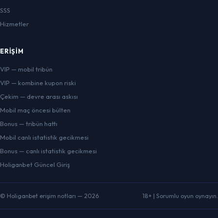
SSS
Hizmetler
ERIŞIM
VIP — mobil tribün
VIP — kombine kupon riski
Çekim — devre arası askısı
Mobil maç öncesi bülten
Bonus — tribün hattı
Mobil canlı istatistik gecikmesi
Bonus — canlı istatistik gecikmesi
Holiganbet Güncel Giriş
© Holiganbet erişim notları — 2026
18+ | Sorumlu oyun oynayın.