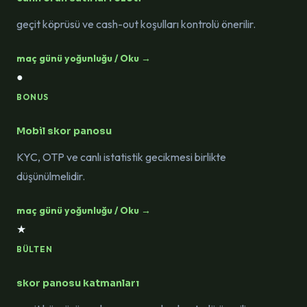
geçit köprüsü ve cash-out koşulları kontrolü önerilir.
maç günü yoğunluğu / Oku →
●
BONUS
Mobil skor panosu
KYC, OTP ve canlı istatistik gecikmesi birlikte
düşünülmelidir.
maç günü yoğunluğu / Oku →
★
BÜLTEN
skor panosu katmanları