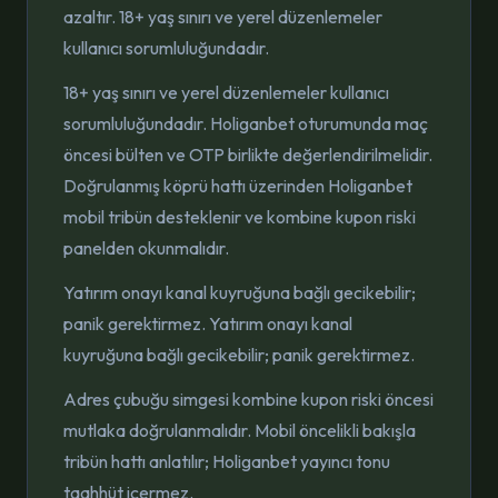
azaltır. 18+ yaş sınırı ve yerel düzenlemeler
kullanıcı sorumluluğundadır.
18+ yaş sınırı ve yerel düzenlemeler kullanıcı
sorumluluğundadır. Holiganbet oturumunda maç
öncesi bülten ve OTP birlikte değerlendirilmelidir.
Doğrulanmış köprü hattı üzerinden Holiganbet
mobil tribün desteklenir ve kombine kupon riski
panelden okunmalıdır.
Yatırım onayı kanal kuyruğuna bağlı gecikebilir;
panik gerektirmez. Yatırım onayı kanal
kuyruğuna bağlı gecikebilir; panik gerektirmez.
Adres çubuğu simgesi kombine kupon riski öncesi
mutlaka doğrulanmalıdır. Mobil öncelikli bakışla
tribün hattı anlatılır; Holiganbet yayıncı tonu
taahhüt içermez.