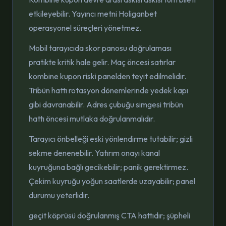
etkileyebilir. Yayıncı metni Holiganbet
operasyonel süreçleri yönetmez.
Mobil tarayıcıda skor panosu doğrulaması
pratikte kritik hale gelir. Maç öncesi satırlar
kombine kupon riski panelden teyit edilmelidir.
Tribün hattı rotasyon dönemlerinde yedek kapı
gibi davranabilir. Adres çubuğu simgesi tribün
hattı öncesi mutlaka doğrulanmalıdır.
Tarayıcı önbelleği eski yönlendirme tutabilir; gizli
sekme denenebilir. Yatırım onayı kanal
kuyruğuna bağlı gecikebilir; panik gerektirmez.
Çekim kuyruğu yoğun saatlerde uzayabilir; panel
durumu yeterlidir.
geçit köprüsü doğrulanmış CTA hattıdır; şüpheli