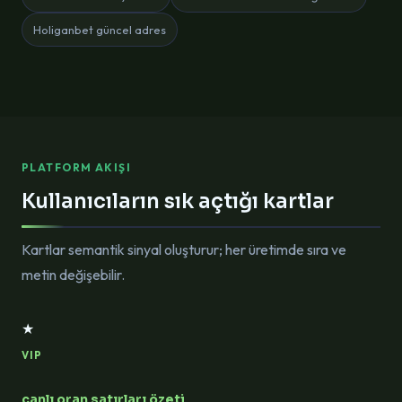
Holiganbet güncel adres
PLATFORM AKIŞI
Kullanıcıların sık açtığı kartlar
Kartlar semantik sinyal oluşturur; her üretimde sıra ve
metin değişebilir.
★
VIP
canlı oran satırları özeti