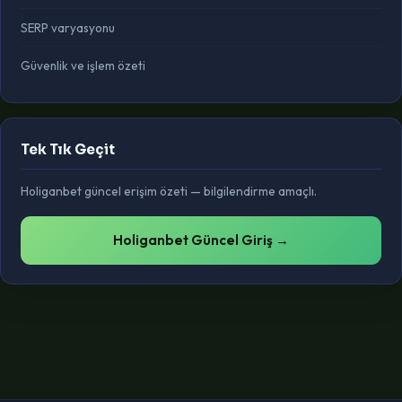
SERP varyasyonu
Güvenlik ve işlem özeti
Tek Tık Geçit
Holiganbet güncel erişim özeti — bilgilendirme amaçlı.
Holiganbet Güncel Giriş →