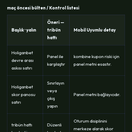
maç öncesi bülten / Kontrol listesi
Öneri —
Başlık · yalın
tribün
Mobil Uyumlu detay
hattı
Holiganbet
Panel ile
kombine kupon riski için
devre arası
karşılaştır
panel metni esastır.
askısı satırı
Sınırlayın
Holiganbet
veya
skor panosu
Panel metni bağlayıcıdır.
çıkış
satırı
yapın
Oturum disiplinini
tribün hattı
Düzenli
merkeze alarak skor