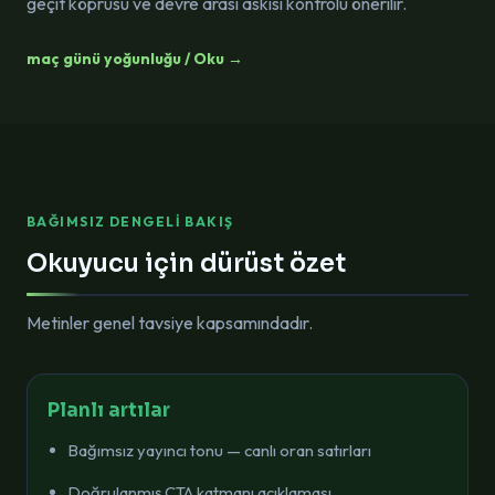
geçit köprüsü ve devre arası askısı kontrolü önerilir.
maç günü yoğunluğu / Oku →
BAĞIMSIZ DENGELI BAKIŞ
Okuyucu için dürüst özet
Metinler genel tavsiye kapsamındadır.
Planlı artılar
Bağımsız yayıncı tonu — canlı oran satırları
Doğrulanmış CTA katmanı açıklaması