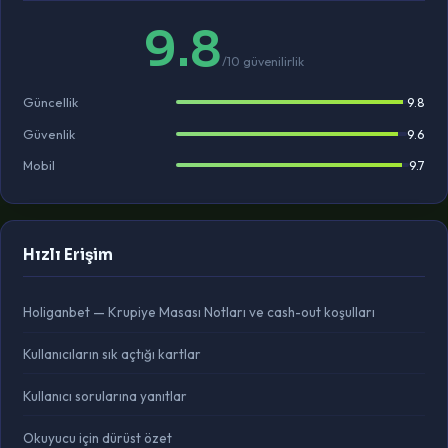
9.8
/10 güvenilirlik
Güncellik
9.8
Güvenlik
9.6
Mobil
9.7
Hızlı Erişim
Holiganbet — Krupiye Masası Notları ve cash-out koşulları
Kullanıcıların sık açtığı kartlar
Kullanıcı sorularına yanıtlar
Okuyucu için dürüst özet