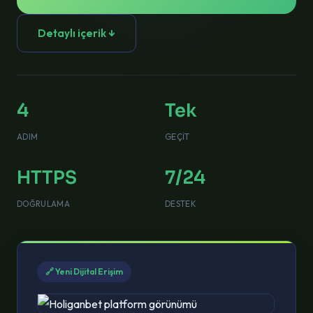
Detaylı içerik ↓
4
Tek
ADIM
GEÇIT
HTTPS
7/24
DOĞRULAMA
DESTEK
🔗 Yeni Dijital Erişim