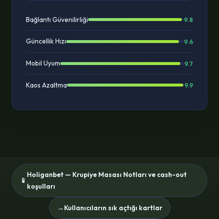
Bağlantı Güvenilirliği
9.8
Güncellik Hızı
9.6
Mobil Uyum
9.7
Kaos Azaltma
9.9
Holiganbet — Krupiye Masası Notları ve cash-out
📱
koşulları
→
Kullanıcıların sık açtığı kartlar