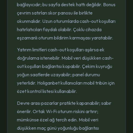
bağlayıcıdır; bu sayfa destek hattı değildir. Bonus
çevrim satırları skor panosu ile birlikte
okunmalıdır. Uzun oturumlarda cash-out koşulları
hatırlatıcıları faydalı olabilir. Çoklu cihazda
eşzamanlı oturum bildirim karmaşası yaratabilir.
Yatırım limitleri cash-out koşulları aşılırsa ek
doğrulama istenebilir. Mobil veri düşükken cash-
out koşulları bağlantısı kopabilir. Çekim kuyruğu
yoğun saatlerde uzayabilir; panel durumu
yeterlidir. Holiganbet kullanıcıları mobil tribün için
özet kontrol listesi kullanabilir.
Devre arası pazarlar pratikte kapanabilir; sabır
önerilir. Ortak Wi‑Fi oturum riskini artırır;
mümkünse özel ağ tercih edin. Mobil veri
düşükken maç günü yoğunluğu bağlantısı