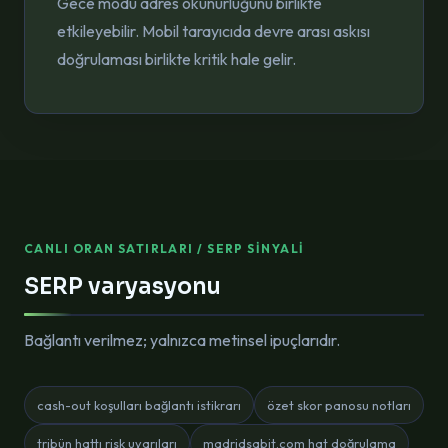
Gece modu adres okunurluğunu birlikte
etkileyebilir. Mobil tarayıcıda devre arası askısı
doğrulaması birlikte kritik hale gelir.
CANLI ORAN SATIRLARI / SERP SINYALI
SERP varyasyonu
Bağlantı verilmez; yalnızca metinsel ipuçlarıdır.
cash-out koşulları bağlantı istikrarı
özet skor panosu notları
tribün hattı risk uyarıları
madridsabit.com hat doğrulama