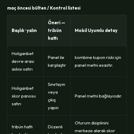
maç öncesi bülten / Kontrol listesi
Öneri —
Başlık · yalın
tribün
Mobil Uyumlu detay
hattı
Holiganbet
Panel ile
kombine kupon riski için
devre arası
karşılaştır
panel metni esastır.
askısı satırı
Sınırlayın
Holiganbet
veya
skor panosu
Panel metni bağlayıcıdır.
çıkış
satırı
yapın
Oturum disiplinini
tribün hattı
Düzenli
merkeze alarak skor