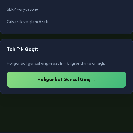
SERP varyasyonu
Güvenlik ve işlem özeti
Tek Tık Geçit
Holiganbet güncel erişim özeti — bilgilendirme amaçlı.
Holiganbet Güncel Giriş →