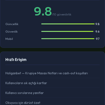
9.8
/10 güvenilirlik
Güncellik
9.8
Güvenlik
9.6
Mobil
9.7
Hızlı Erişim
Holiganbet — Krupiye Masası Notları ve cash-out koşulları
Kullanıcıların sık açtığı kartlar
Kullanıcı sorularına yanıtlar
Okuyucu için dürüst özet