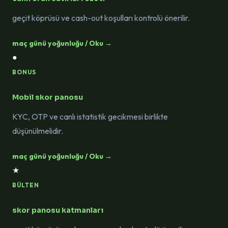
geçit köprüsü ve cash-out koşulları kontrolü önerilir.
maç günü yoğunluğu / Oku →
●
BONUS
Mobil skor panosu
KYC, OTP ve canlı istatistik gecikmesi birlikte
düşünülmelidir.
maç günü yoğunluğu / Oku →
★
BÜLTEN
skor panosu katmanları