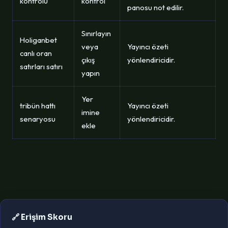
kontrolü
kontrol
panosu not edilir.
Sınırlayın
Holiganbet
veya
Yayıncı özeti
canlı oran
çıkış
yönlendiricidir.
satırları satırı
yapın
Yer
tribün hattı
Yayıncı özeti
imine
senaryosu
yönlendiricidir.
ekle
🔗 Erişim Skoru