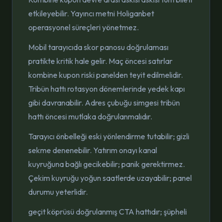
etkileyebilir. Yayıncı metni Holiganbet
operasyonel süreçleri yönetmez.
Mobil tarayıcıda skor panosu doğrulaması
pratikte kritik hale gelir. Maç öncesi satırlar
kombine kupon riski panelden teyit edilmelidir.
Tribün hattı rotasyon dönemlerinde yedek kapı
gibi davranabilir. Adres çubuğu simgesi tribün
hattı öncesi mutlaka doğrulanmalıdır.
Tarayıcı önbelleği eski yönlendirme tutabilir; gizli
sekme denenebilir. Yatırım onayı kanal
kuyruğuna bağlı gecikebilir; panik gerektirmez.
Çekim kuyruğu yoğun saatlerde uzayabilir; panel
durumu yeterlidir.
geçit köprüsü doğrulanmış CTA hattıdır; şüpheli