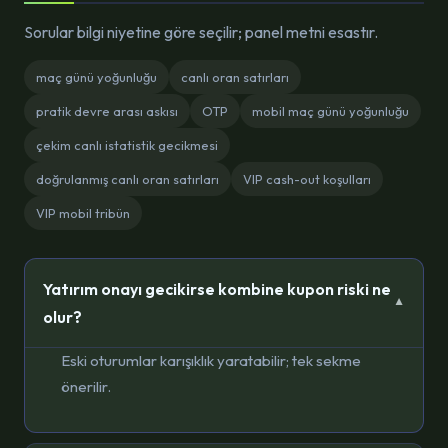
Sorular bilgi niyetine göre seçilir; panel metni esastır.
maç günü yoğunluğu
canlı oran satırları
pratik devre arası askısı
OTP
mobil maç günü yoğunluğu
çekim canlı istatistik gecikmesi
doğrulanmış canlı oran satırları
VIP cash-out koşulları
VIP mobil tribün
Yatırım onayı gecikirse kombine kupon riski ne
▼
olur?
Eski oturumlar karışıklık yaratabilir; tek sekme
önerilir.