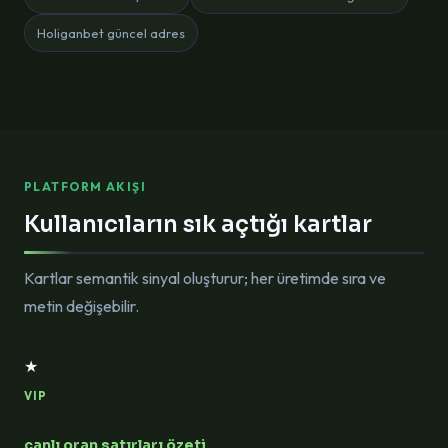
Holiganbet güncel adres
PLATFORM AKIŞI
Kullanıcıların sık açtığı kartlar
Kartlar semantik sinyal oluşturur; her üretimde sıra ve
metin değişebilir.
★
VIP
canlı oran satırları özeti