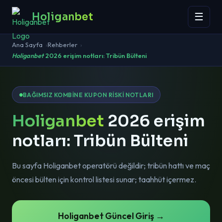
Katmanlı
Holiganbet
☰
ana
içeriğe
Ana Sayfa
Rehberler
geç
Holiganbet
2026 erişim notları: Tribün Bülteni
BAĞIMSIZ KOMBINE KUPON RISKI NOTLARI
Holiganbet
2026 erişim
notları: Tribün Bülteni
Bu sayfa Holiganbet operatörü değildir; tribün hattı ve maç
öncesi bülten için kontrol listesi sunar; taahhüt içermez.
Holiganbet Güncel Giriş →