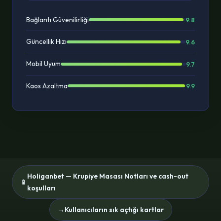
Bağlantı Güvenilirliği
9.8
Güncellik Hızı
9.6
Mobil Uyum
9.7
Kaos Azaltma
9.9
Holiganbet — Krupiye Masası Notları ve cash-out
📱
koşulları
→
Kullanıcıların sık açtığı kartlar