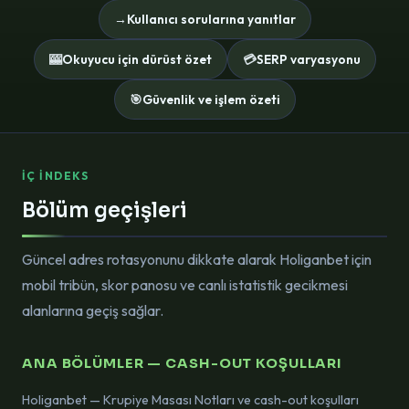
→
Kullanıcı sorularına yanıtlar
🎰
Okuyucu için dürüst özet
💳
SERP varyasyonu
🎯
Güvenlik ve işlem özeti
İÇ INDEKS
Bölüm geçişleri
Güncel adres rotasyonunu dikkate alarak Holiganbet için
mobil tribün, skor panosu ve canlı istatistik gecikmesi
alanlarına geçiş sağlar.
ANA BÖLÜMLER — CASH-OUT KOŞULLARI
Holiganbet — Krupiye Masası Notları ve cash-out koşulları