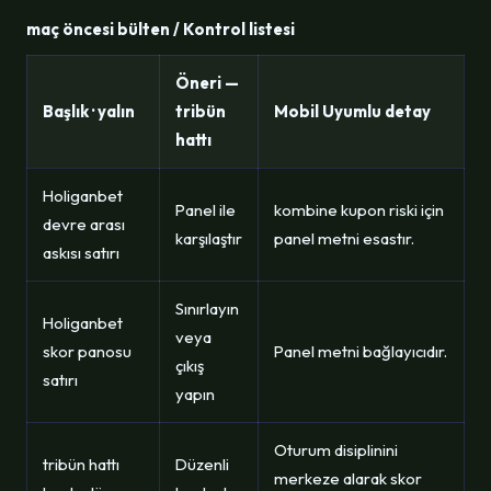
maç öncesi bülten / Kontrol listesi
Öneri —
Başlık · yalın
tribün
Mobil Uyumlu detay
hattı
Holiganbet
Panel ile
kombine kupon riski için
devre arası
karşılaştır
panel metni esastır.
askısı satırı
Sınırlayın
Holiganbet
veya
skor panosu
Panel metni bağlayıcıdır.
çıkış
satırı
yapın
Oturum disiplinini
tribün hattı
Düzenli
merkeze alarak skor