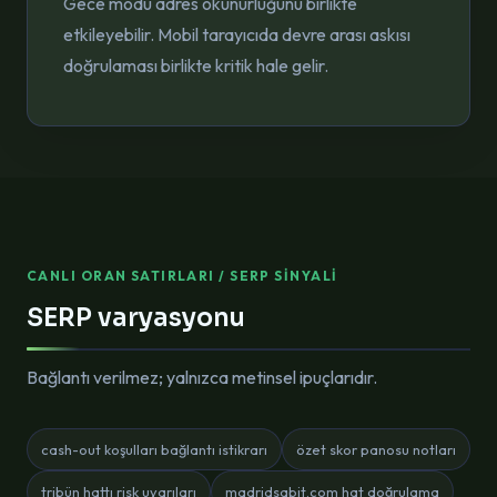
Gece modu adres okunurluğunu birlikte
etkileyebilir. Mobil tarayıcıda devre arası askısı
doğrulaması birlikte kritik hale gelir.
CANLI ORAN SATIRLARI / SERP SINYALI
SERP varyasyonu
Bağlantı verilmez; yalnızca metinsel ipuçlarıdır.
cash-out koşulları bağlantı istikrarı
özet skor panosu notları
tribün hattı risk uyarıları
madridsabit.com hat doğrulama