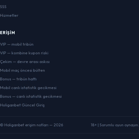
SSS
Hizmetler
ERIŞIM
VIP — mobil tribün
VIP — kombine kupon riski
Çekim — devre arası askısı
Mobil maç öncesi bülten
Bonus — tribün hattı
Mobil canlı istatistik gecikmesi
Bonus — canlı istatistik gecikmesi
Holiganbet Güncel Giriş
© Holiganbet erişim notları — 2026
18+ | Sorumlu oyun oynayın.