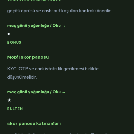
geçit köprüsü ve cash-out koşulları kontrolü önerilir.
maç günü yoğunluğu / Oku →
●
BONUS
Mobil skor panosu
KYC, OTP ve canlı istatistik gecikmesi birlikte
düşünülmelidir.
maç günü yoğunluğu / Oku →
★
BÜLTEN
skor panosu katmanları