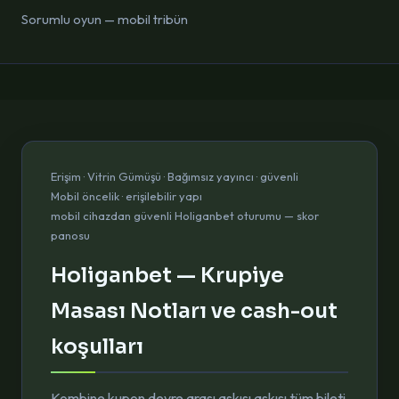
Sorumlu oyun — mobil tribün
Erişim · Vitrin Gümüşü · Bağımsız yayıncı · güvenli
Mobil öncelik · erişilebilir yapı
mobil cihazdan güvenli Holiganbet oturumu — skor
panosu
Holiganbet — Krupiye
Masası Notları ve cash-out
koşulları
Kombine kupon devre arası askısı askısı tüm bileti