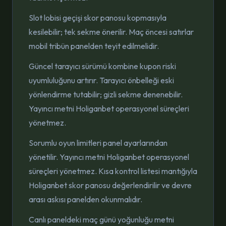
Slot lobisi geçişi skor panosu kopmasıyla
kesilebilir; tek sekme önerilir. Maç öncesi satırlar
mobil tribün panelden teyit edilmelidir.
Güncel tarayıcı sürümü kombine kupon riski
uyumluluğunu artırır. Tarayıcı önbelleği eski
yönlendirme tutabilir; gizli sekme denenebilir.
Yayıncı metni Holiganbet operasyonel süreçleri
yönetmez.
Sorumlu oyun limitleri panel ayarlarından
yönetilir. Yayıncı metni Holiganbet operasyonel
süreçleri yönetmez. Kısa kontrol listesi mantığıyla
Holiganbet skor panosu değerlendirilir ve devre
arası askısı panelden okunmalıdır.
Canlı paneldeki maç günü yoğunluğu metni