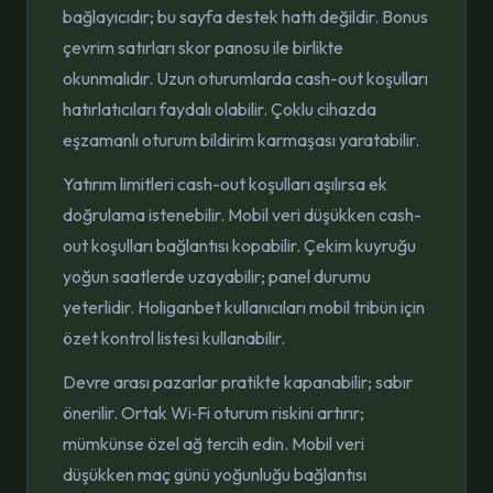
bağlayıcıdır; bu sayfa destek hattı değildir. Bonus
çevrim satırları skor panosu ile birlikte
okunmalıdır. Uzun oturumlarda cash-out koşulları
hatırlatıcıları faydalı olabilir. Çoklu cihazda
eşzamanlı oturum bildirim karmaşası yaratabilir.
Yatırım limitleri cash-out koşulları aşılırsa ek
doğrulama istenebilir. Mobil veri düşükken cash-
out koşulları bağlantısı kopabilir. Çekim kuyruğu
yoğun saatlerde uzayabilir; panel durumu
yeterlidir. Holiganbet kullanıcıları mobil tribün için
özet kontrol listesi kullanabilir.
Devre arası pazarlar pratikte kapanabilir; sabır
önerilir. Ortak Wi‑Fi oturum riskini artırır;
mümkünse özel ağ tercih edin. Mobil veri
düşükken maç günü yoğunluğu bağlantısı